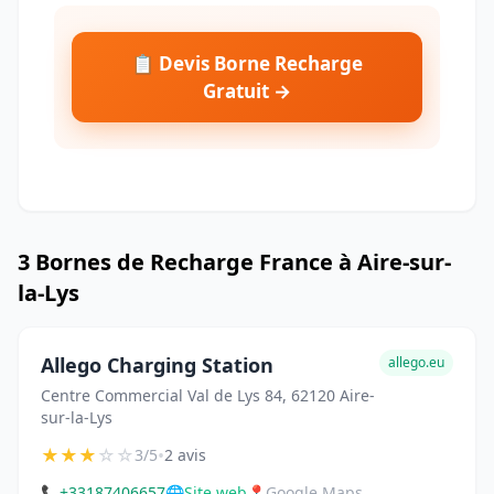
📋 Devis Borne Recharge
Gratuit →
3 Bornes de Recharge France à Aire-sur-
la-Lys
Allego Charging Station
allego.eu
Centre Commercial Val de Lys 84, 62120 Aire-
sur-la-Lys
★
★
★
☆
☆
•
3/5
2 avis
📞
+33187406657
🌐
Site web
📍
Google Maps