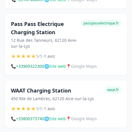
Pass Pass Electrique
passpasselectrique.fr
Charging Station
12 Rue des Tanneurs, 62120 Aire-
sur-la-Lys
★
★
★
★
★
•
5/5
1 avis
📞
+33969322300
🌐
Site web
📍
Google Maps
WAAT Charging Station
waat.fr
450 Rte de Lambres, 62120 Aire-sur-la-Lys
★
★
★
★
★
•
5/5
1 avis
📞
+33800373740
🌐
Site web
📍
Google Maps