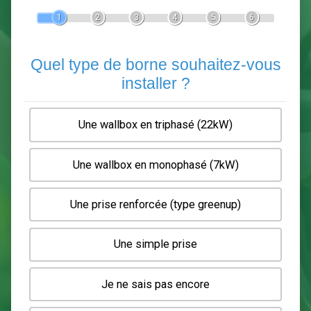
Devis Pose de borne de recha
En 5 minutes, demandez
3 devis comparatifs
electriciens
dans votre région.
Gratuit, sans pub et sans engagement.
1
2
3
4
5
6
Quel type de borne souhaitez-
installer ?
Une wallbox en triphasé (22kW)
Une wallbox en monophasé (7kW)