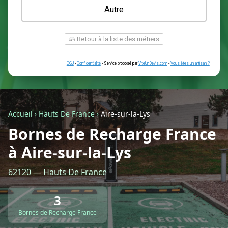
Une prise renforcée (type greenup)
Une simple prise
Je ne sais pas encore
Autre
Accueil
›
Hauts De France
›
Aire-sur-la-Lys
Bornes de Recharge France
à Aire-sur-la-Lys
Retour à la liste des métiers
62120 — Hauts De France
CGU
-
Confidentialité
- Service proposé par
ViteUnDevis.com
-
Vous êtes
3
Bornes de Recharge France