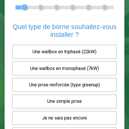
Devis Pose de borne de recha
En 5 minutes, demandez
3 devis comparatifs
electriciens
dans votre région.
Gratuit, sans pub et sans engagement.
1
2
3
4
5
6
Quel type de borne souhaitez-
installer ?
Une wallbox en triphasé (22kW)
Une wallbox en monophasé (7kW)