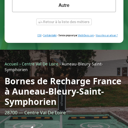
Une prise renforcée (type greenup)
Une simple prise
Je ne sais pas encore
Autre
Accueil
›
Centre Val De Loire
›
Auneau-Bleury-Saint-
Symphorien
Bornes de Recharge France
Retour à la liste des métiers
à Auneau-Bleury-Saint-
Symphorien
CGU
-
Confidentialité
- Service proposé par
ViteUnDevis.com
-
Vous êtes
28700 — Centre Val De Loire