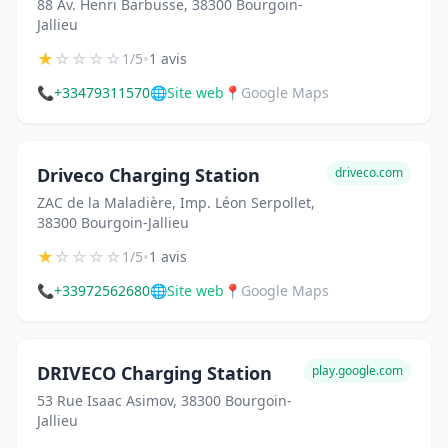
88 Av. Henri Barbusse, 38300 Bourgoin-
Jallieu
★
☆
☆
☆
☆
•
1/5
1 avis
📞
+33479311570
🌐
Site web
📍
Google Maps
Driveco Charging Station
driveco.com
ZAC de la Maladière, Imp. Léon Serpollet,
38300 Bourgoin-Jallieu
★
☆
☆
☆
☆
•
1/5
1 avis
📞
+33972562680
🌐
Site web
📍
Google Maps
DRIVECO Charging Station
play.google.com
53 Rue Isaac Asimov, 38300 Bourgoin-
Jallieu