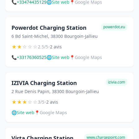
📞
+33474435129
🌐
Site web
📍
Google Maps
Powerdot Charging Station
powerdot.eu
6 Bd Saint-Michel, 38300 Bourgoin-Jallieu
★
★
☆
☆
☆
•
2.5/5
2 avis
📞
+33176360525
🌐
Site web
📍
Google Maps
IZIVIA Charging Station
izivia.com
2 Rue Denis Papin, 38300 Bourgoin-Jallieu
★
★
★
☆
☆
•
3/5
2 avis
🌐
Site web
📍
Google Maps
Virta Charging Station
www.chargepoint.com