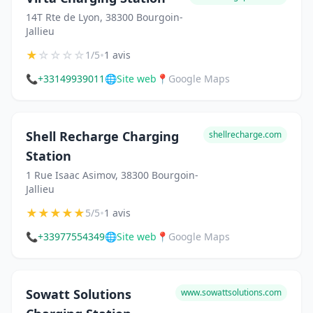
14T Rte de Lyon, 38300 Bourgoin-
Jallieu
★
☆
☆
☆
☆
•
1/5
1 avis
📞
+33149939011
🌐
Site web
📍
Google Maps
Shell Recharge Charging
shellrecharge.com
Station
1 Rue Isaac Asimov, 38300 Bourgoin-
Jallieu
★
★
★
★
★
•
5/5
1 avis
📞
+33977554349
🌐
Site web
📍
Google Maps
Sowatt Solutions
www.sowattsolutions.com