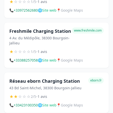
★
☆
☆
☆
☆
•
1/5
1 avis
📞
+33972562680
🌐
Site web
📍
Google Maps
Freshmile Charging Station
www.freshmile.com
4 Av. du Médipôle, 38300 Bourgoin-
Jallieu
★
☆
☆
☆
☆
•
1/5
1 avis
📞
+33388257058
🌐
Site web
📍
Google Maps
Réseau eborn Charging Station
eborn.fr
43 Bd Saint-Michel, 38300 Bourgoin-Jallieu
★
★
☆
☆
☆
•
2/5
1 avis
📞
+33423100350
🌐
Site web
📍
Google Maps