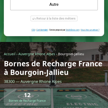
Une prise renforcée (type greenup)
Une simple prise
Je ne sais pas encore
Autre
Accueil
›
Auvergne Rhone Alpes
›
Bourgoin-Jallieu
Bornes de Recharge France
à Bourgoin-Jallieu
Retour à la liste des métiers
38300 — Auvergne Rhone Alpes
CGU
-
Confidentialité
- Service proposé par
ViteUnDevis.com
-
Vous êtes
12
Bornes de Recharge France