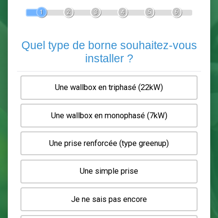
Devis Pose de borne de recha
En 5 minutes, demandez
3 devis comparatifs
electriciens
dans votre région.
Gratuit, sans pub et sans engagement.
1
2
3
4
5
6
Quel type de borne souhaitez-
installer ?
Une wallbox en triphasé (22kW)
Une wallbox en monophasé (7kW)