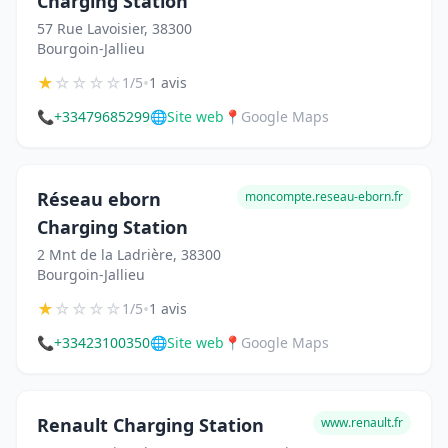
Charging Station
57 Rue Lavoisier, 38300
Bourgoin-Jallieu
★
☆
☆
☆
☆
•
1/5
1 avis
📞
+33479685299
🌐
Site web
📍
Google Maps
Réseau eborn
moncompte.reseau-eborn.fr
Charging Station
2 Mnt de la Ladrière, 38300
Bourgoin-Jallieu
★
☆
☆
☆
☆
•
1/5
1 avis
📞
+33423100350
🌐
Site web
📍
Google Maps
Renault Charging Station
www.renault.fr