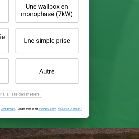
Quel type de borne souhaitez-vo
installer ?
Une wallbox en
Une wallbox 
triphasé (22kW)
monophasé (7
Une prise renforcée
Une simple pr
(type greenup)
Je ne sais pas
Autre
encore