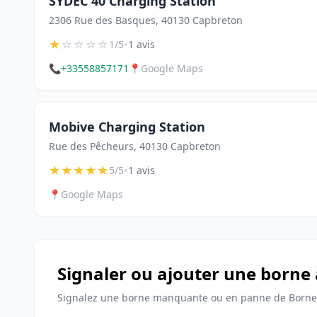
SYDEC 40 Charging Station
2306 Rue des Basques, 40130 Capbreton
★
☆
☆
☆
☆
•
1/5
1 avis
📞
+33558857171
📍
Google Maps
Mobive Charging Station
Rue des Pêcheurs, 40130 Capbreton
★
★
★
★
★
•
5/5
1 avis
📍
Google Maps
Signaler ou ajouter une borne
Signalez une borne manquante ou en panne de Bornes