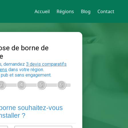
Accueil
Régions
Blog
Contact
Devis Pose de borne de
recharge
En 5 minutes, demandez
3 devis compara
aux
electriciens
dans votre région.
Gratuit, sans pub et sans engagement.
1
2
3
4
5