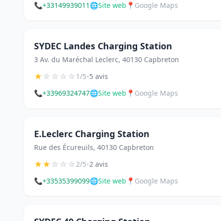
📞
+33149939011
🌐
Site web
📍
Google Maps
SYDEC Landes Charging Station
3 Av. du Maréchal Leclerc, 40130 Capbreton
★
☆
☆
☆
☆
•
1/5
5 avis
📞
+33969324747
🌐
Site web
📍
Google Maps
E.Leclerc Charging Station
Rue des Écureuils, 40130 Capbreton
★
★
☆
☆
☆
•
2/5
2 avis
📞
+33535399099
🌐
Site web
📍
Google Maps