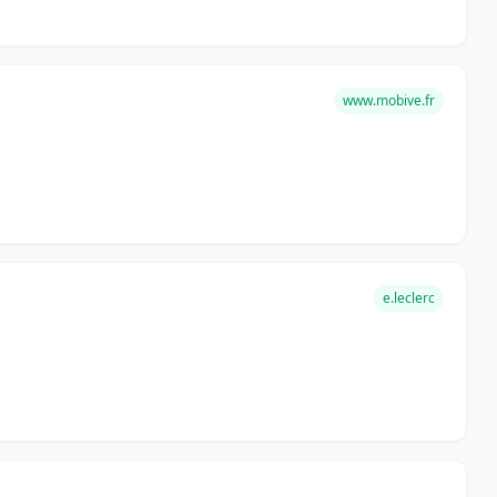
www.mobive.fr
e.leclerc