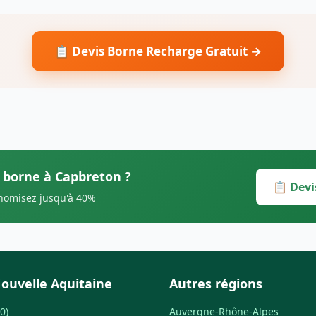
📋 Devis Borne Recharge Gratuit →
s borne à Capbreton ?
📋 Devi
onomisez jusqu'à 40%
ouvelle Aquitaine
Autres régions
0)
Auvergne-Rhône-Alpes