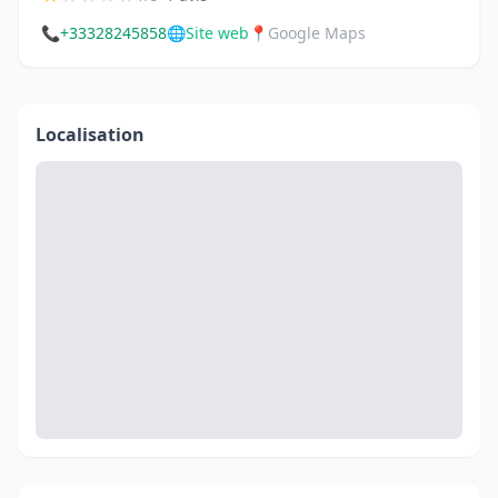
📞
+33328245858
🌐
Site web
📍
Google Maps
Localisation