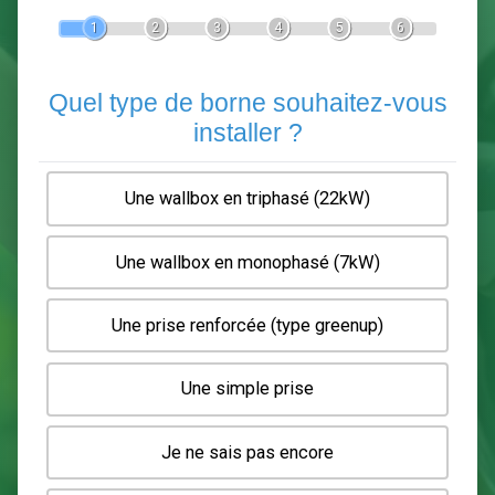
Devis Pose de borne de recha
En 5 minutes, demandez
3 devis comparatifs
electriciens
dans votre région.
Gratuit, sans pub et sans engagement.
1
2
3
4
5
6
Quel type de borne souhaitez-
installer ?
Une wallbox en triphasé (22kW)
Une wallbox en monophasé (7kW)