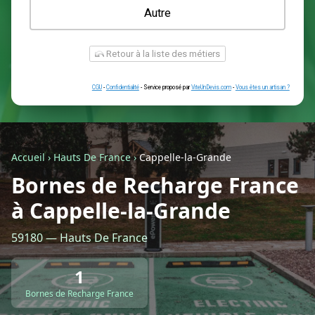
Une prise renforcée (type greenup)
Une simple prise
Je ne sais pas encore
Autre
Accueil
›
Hauts De France
›
Cappelle-la-Grande
Bornes de Recharge France
à Cappelle-la-Grande
Retour à la liste des métiers
59180 — Hauts De France
CGU
-
Confidentialité
- Service proposé par
ViteUnDevis.com
-
Vous êtes
1
Bornes de Recharge France