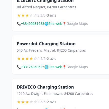
E.Leclerc Charging Station
Bd Alfred Naquet, 84200 Carpentras
★
★
★
☆
☆
•
3.3/5
3 avis
📞
+33490631683
🌐
Site web
📍
Google Maps
Powerdot Charging Station
540 Av. Frédéric Mistral, 84200 Carpentras
★
★
★
★
☆
•
4.5/5
2 avis
📞
+33176360525
🌐
Site web
📍
Google Maps
DRIVECO Charging Station
1210 Av. Dwight Eisenhower, 84200 Carpentras
★
★
★
☆
☆
•
3.5/5
2 avis