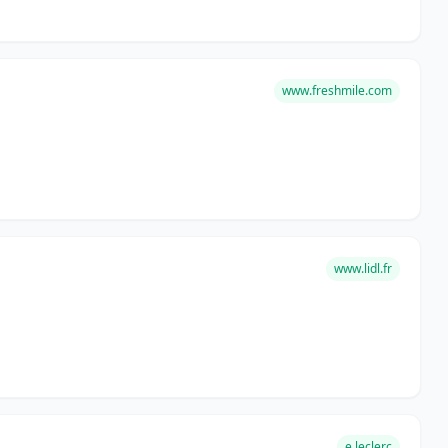
www.freshmile.com
www.lidl.fr
e.leclerc