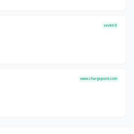
sev84.fr
www.chargepoint.com