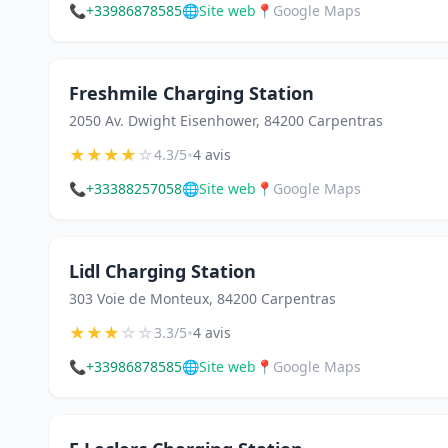
📞
+33986878585
🌐
Site web
📍
Google Maps
Freshmile Charging Station
2050 Av. Dwight Eisenhower, 84200 Carpentras
★
★
★
★
☆
•
4.3/5
4 avis
📞
+33388257058
🌐
Site web
📍
Google Maps
Lidl Charging Station
303 Voie de Monteux, 84200 Carpentras
★
★
★
☆
☆
•
3.3/5
4 avis
📞
+33986878585
🌐
Site web
📍
Google Maps