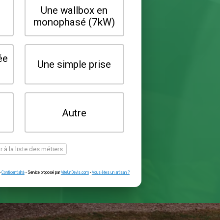
Quel type de borne souhaitez-vo
installer ?
Une wallbox en
Une wallbox 
triphasé (22kW)
monophasé (7
Une prise renforcée
Une simple pr
(type greenup)
Je ne sais pas
Autre
encore