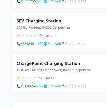
📞
+33972562680
🌐
Site web
📍
Google Maps
SEV Charging Station
251 Bd Pasteur, 84200 Carpentras
★
☆
☆
☆
☆
•
1/5
1 avis
📞
+33484511080
🌐
Site web
📍
Google Maps
ChargePoint Charging Station
1210 Av. Dwight Eisenhower, 84200 Carpentras
★
☆
☆
☆
☆
•
1/5
1 avis
📞
+31206545372
🌐
Site web
📍
Google Maps