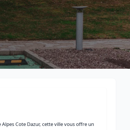
Retour à la liste des métiers
CGU
-
Confidentialité
- Service proposé par
ViteUnDevis.com
-
Vous 
Alpes Cote Dazur, cette ville vous offre un