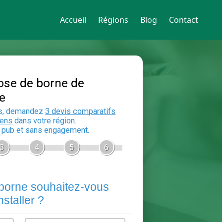
Accueil
Régions
Blog
Contact
Devis Pose de borne de
recharge
En 5 minutes, demandez
3 devis compara
aux
electriciens
dans votre région.
Gratuit, sans pub et sans engagement.
1
2
3
4
5