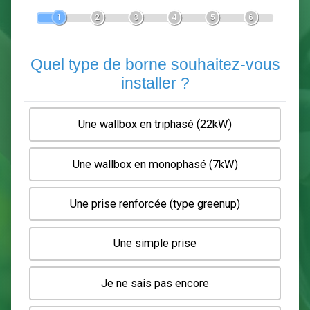
Devis Pose de borne de recha
En 5 minutes, demandez
3 devis comparatifs
electriciens
dans votre région.
Gratuit, sans pub et sans engagement.
1
2
3
4
5
6
Quel type de borne souhaitez-
installer ?
Une wallbox en triphasé (22kW)
Une wallbox en monophasé (7kW)