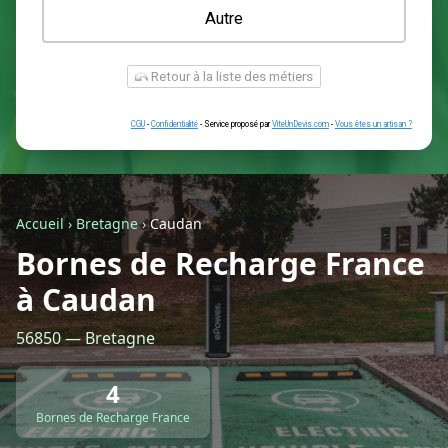
Une prise renforcée (type greenup)
Une simple prise
Je ne sais pas encore
Autre
Accueil
›
Bretagne
›
Caudan
Bornes de Recharge France
à Caudan
Retour à la liste des métiers
56850 — Bretagne
CGU
-
Confidentialité
- Service proposé par
ViteUnDevis.com
-
Vous êtes
4
Bornes de Recharge France