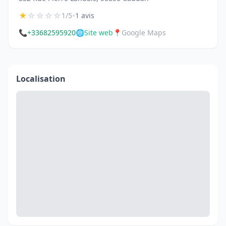
★
☆
☆
☆
☆
•
1/5
1 avis
📞
+33682595920
🌐
Site web
📍
Google Maps
Localisation