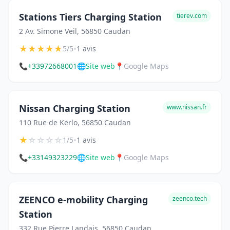
Stations Tiers Charging Station
tierev.com
2 Av. Simone Veil, 56850 Caudan
★
★
★
★
★
•
5/5
1 avis
📞
+33972668001
🌐
Site web
📍
Google Maps
Nissan Charging Station
www.nissan.fr
110 Rue de Kerlo, 56850 Caudan
★
☆
☆
☆
☆
•
1/5
1 avis
📞
+33149323229
🌐
Site web
📍
Google Maps
ZEENCO e-mobility Charging
zeenco.tech
Station
332 Rue Pierre Landais, 56850 Caudan