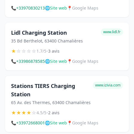
📞
+33970830213
🌐
Site web
📍
Google Maps
Lidl Charging Station
www.lidl.fr
35 Bd Berthelot, 63400 Chamalières
★
☆
☆
☆
☆
•
1.7/5
3 avis
📞
+33986878585
🌐
Site web
📍
Google Maps
Stations TIERS Charging
www.izivia.com
Station
65 Av. des Thermes, 63400 Chamalières
★
★
★
★
☆
•
4.5/5
2 avis
📞
+33972668001
🌐
Site web
📍
Google Maps