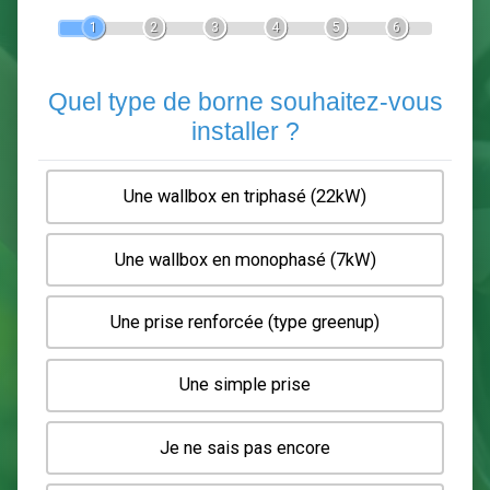
Devis Pose de borne de recha
En 5 minutes, demandez
3 devis comparatifs
electriciens
dans votre région.
Gratuit, sans pub et sans engagement.
1
2
3
4
5
6
Quel type de borne souhaitez-
installer ?
Une wallbox en triphasé (22kW)
Une wallbox en monophasé (7kW)