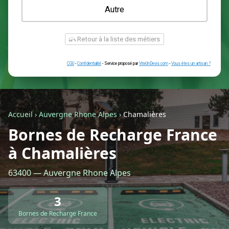
Une prise renforcée (type greenup)
Une simple prise
Je ne sais pas encore
Autre
Accueil
›
Auvergne Rhone Alpes
›
Chamalières
Bornes de Recharge France
à Chamalières
Retour à la liste des métiers
63400 — Auvergne Rhone Alpes
CGU
-
Confidentialité
- Service proposé par
ViteUnDevis.com
-
Vous êtes
3
Bornes de Recharge France