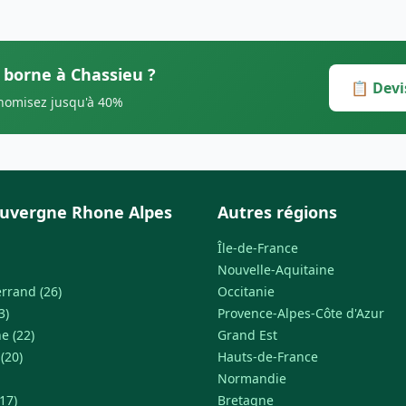
s borne à Chassieu ?
📋 Devi
onomisez jusqu'à 40%
uvergne Rhone Alpes
Autres régions
Île-de-France
Nouvelle-Aquitaine
rrand (26)
Occitanie
3)
Provence-Alpes-Côte d'Azur
e (22)
Grand Est
 (20)
Hauts-de-France
Normandie
17)
Bretagne