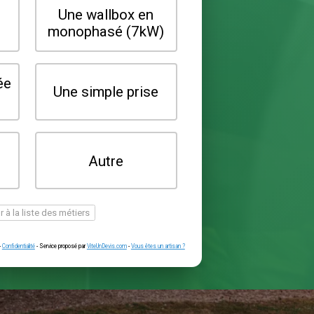
Quel type de borne souhaitez-vo
installer ?
Une wallbox en
Une wallbox 
triphasé (22kW)
monophasé (7
Une prise renforcée
Une simple pr
(type greenup)
Je ne sais pas
Autre
encore