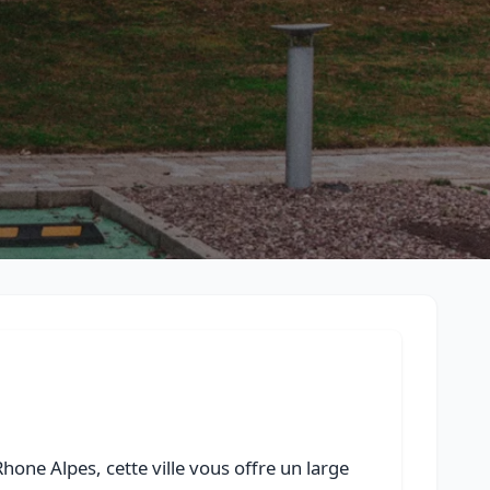
Retour à la liste des métiers
CGU
-
Confidentialité
- Service proposé par
ViteUnDevis.com
-
Vous 
one Alpes, cette ville vous offre un large