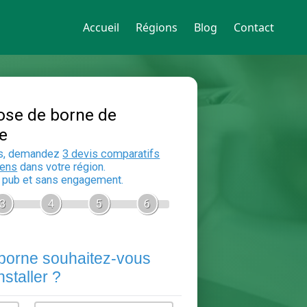
Accueil
Régions
Blog
Contact
Devis Pose de borne de
recharge
En 5 minutes, demandez
3 devis compara
aux
electriciens
dans votre région.
Gratuit, sans pub et sans engagement.
1
2
3
4
5