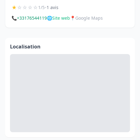
★
☆
☆
☆
☆
•
1/5
1 avis
📞
+33176544119
🌐
Site web
📍
Google Maps
Localisation