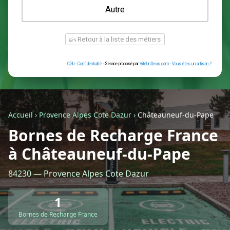
Une prise renforcée (type greenup)
Une simple prise
Je ne sais pas encore
Autre
Accueil
›
Provence Alpes Cote Dazur
›
Châteauneuf-du-Pape
Bornes de Recharge France
à Châteauneuf-du-Pape
Retour à la liste des métiers
84230 — Provence Alpes Cote Dazur
CGU
-
Confidentialité
- Service proposé par
ViteUnDevis.com
-
Vous êtes
1
Bornes de Recharge France