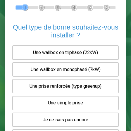
Devis Pose de borne de recha
En 5 minutes, demandez
3 devis comparatifs
electriciens
dans votre région.
Gratuit, sans pub et sans engagement.
1
2
3
4
5
6
Quel type de borne souhaitez-
installer ?
Une wallbox en triphasé (22kW)
Une wallbox en monophasé (7kW)