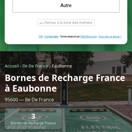
Une prise renforcée (type greenup)
Une simple prise
Je ne sais pas encore
Autre
Accueil
›
Ile De France
›
Eaubonne
Bornes de Recharge France
à Eaubonne
Retour à la liste des métiers
95600 — Ile De France
CGU
-
Confidentialité
- Service proposé par
ViteUnDevis.com
-
Vous êtes
3
Bornes de Recharge France