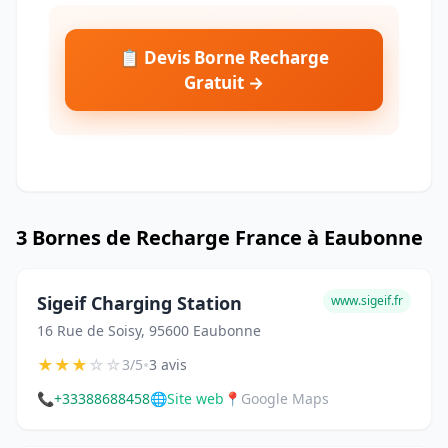
📋 Devis Borne Recharge
Gratuit →
3 Bornes de Recharge France à Eaubonne
Sigeif Charging Station
www.sigeif.fr
16 Rue de Soisy, 95600 Eaubonne
★
★
★
☆
☆
•
3/5
3 avis
📞
+33388688458
🌐
Site web
📍
Google Maps