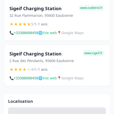
Sigeif Charging Station
www.sodetrel.fr
32 Rue Flammarion, 95600 Eaubonne
★
★
★
★
★
•
5/5
1 avis
📞
+33388688458
🌐
Site web
📍
Google Maps
Sigeif Charging Station
www.sigeif.fr
2 Rue des Pendants, 95600 Eaubonne
★
★
★
★
☆
•
4/5
1 avis
📞
+33388688458
🌐
Site web
📍
Google Maps
Localisation