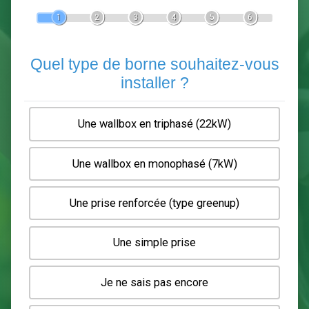
Devis Pose de borne de recha
En 5 minutes, demandez
3 devis comparatifs
electriciens
dans votre région.
Gratuit, sans pub et sans engagement.
1
2
3
4
5
6
Quel type de borne souhaitez-
installer ?
Une wallbox en triphasé (22kW)
Une wallbox en monophasé (7kW)