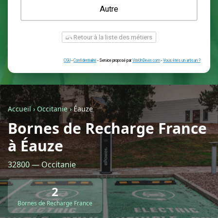
Une prise renforcée (type greenup)
Une simple prise
Je ne sais pas encore
Autre
Accueil
›
Occitanie
›
Éauze
Bornes de Recharge France
à Éauze
Retour à la liste des métiers
32800 — Occitanie
CGU
-
Confidentialité
- Service proposé par
ViteUnDevis.com
-
Vous êtes
2
Bornes de Recharge France