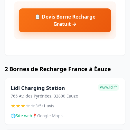
📋 Devis Borne Recharge
Gratuit →
2 Bornes de Recharge France à Éauze
Lidl Charging Station
www.lidl.fr
765 Av. des Pyrénées, 32800 Eauze
★
★
★
☆
☆
•
3/5
1 avis
🌐
Site web
📍
Google Maps