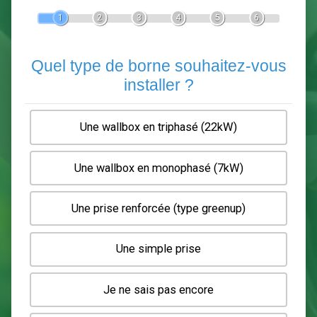
Devis Pose de borne de recha
En 5 minutes, demandez
3 devis comparatifs
electriciens
dans votre région.
Gratuit, sans pub et sans engagement.
1
2
3
4
5
6
Quel type de borne souhaitez-
installer ?
Une wallbox en triphasé (22kW)
Une wallbox en monophasé (7kW)