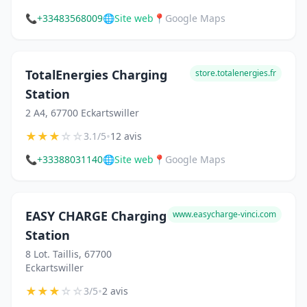
📞
+33483568009
🌐
Site web
📍
Google Maps
TotalEnergies Charging
store.totalenergies.fr
Station
2 A4, 67700 Eckartswiller
★
★
★
☆
☆
•
3.1/5
12 avis
📞
+33388031140
🌐
Site web
📍
Google Maps
EASY CHARGE Charging
www.easycharge-vinci.com
Station
8 Lot. Taillis, 67700
Eckartswiller
★
★
★
☆
☆
•
3/5
2 avis