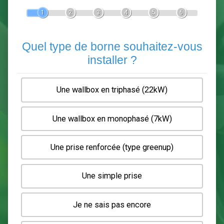
Devis Pose de borne de recha
En 5 minutes, demandez
3 devis comparatifs
electriciens
dans votre région.
Gratuit, sans pub et sans engagement.
1
2
3
4
5
6
Quel type de borne souhaitez-
installer ?
Une wallbox en triphasé (22kW)
Une wallbox en monophasé (7kW)