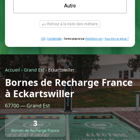
Une prise renforcée (type greenup)
Une simple prise
Je ne sais pas encore
Autre
Accueil
›
Grand Est
›
Eckartswiller
Bornes de Recharge France
à Eckartswiller
Retour à la liste des métiers
67700 — Grand Est
CGU
-
Confidentialité
- Service proposé par
ViteUnDevis.com
-
Vous êtes
3
Bornes de Recharge France