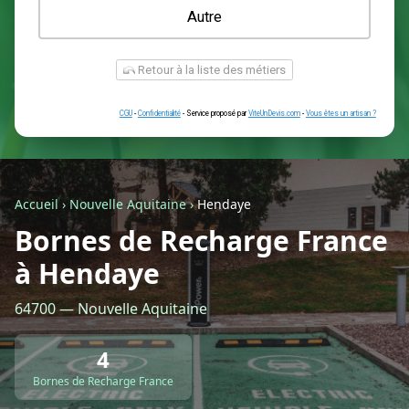
Une prise renforcée (type greenup)
Une simple prise
Je ne sais pas encore
Autre
Accueil
›
Nouvelle Aquitaine
›
Hendaye
Bornes de Recharge France
à Hendaye
Retour à la liste des métiers
64700 — Nouvelle Aquitaine
CGU
-
Confidentialité
- Service proposé par
ViteUnDevis.com
-
Vous êtes
4
Bornes de Recharge France