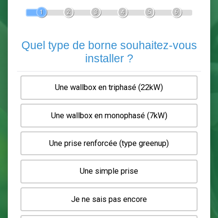
Devis Pose de borne de recha
En 5 minutes, demandez
3 devis comparatifs
electriciens
dans votre région.
Gratuit, sans pub et sans engagement.
1
2
3
4
5
6
Quel type de borne souhaitez-
installer ?
Une wallbox en triphasé (22kW)
Une wallbox en monophasé (7kW)