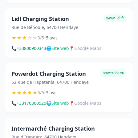
Lidl Charging Station
www.lidl.fr
Rue de Béhobie, 64700 Hendaye
★
★
★
☆
☆
•
3/5
5 avis
📞
+33800900343
🌐
Site web
📍
Google Maps
Powerdot Charging Station
powerdot.eu
53 Rue de Hapetenia, 64700 Hendaye
★
★
★
★
★
•
5/5
3 avis
📞
+33176360525
🌐
Site web
📍
Google Maps
Intermarché Charging Station
Rue d'Irandatz, 64700 Hendaye