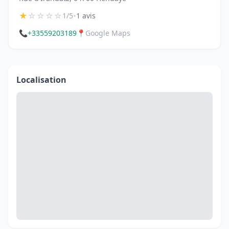
★
☆
☆
☆
☆
•
1/5
1 avis
📞
+33559203189
📍
Google Maps
Localisation