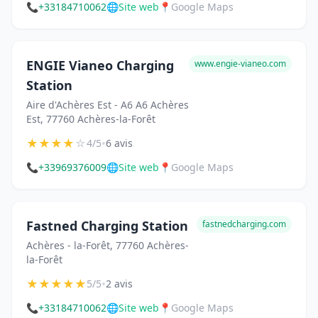
📞
+33184710062
🌐
Site web
📍
Google Maps
ENGIE Vianeo Charging
www.engie-vianeo.com
Station
Aire d'Achères Est - A6 A6 Achères
Est, 77760 Achères-la-Forêt
★
★
★
★
☆
•
4/5
6 avis
📞
+33969376009
🌐
Site web
📍
Google Maps
Fastned Charging Station
fastnedcharging.com
Achères - la-Forêt, 77760 Achères-
la-Forêt
★
★
★
★
★
•
5/5
2 avis
📞
+33184710062
🌐
Site web
📍
Google Maps