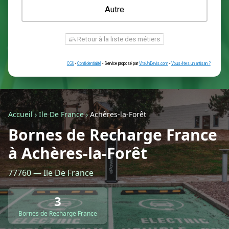
Une prise renforcée (type greenup)
Une simple prise
Je ne sais pas encore
Autre
Accueil
›
Ile De France
›
Achères-la-Forêt
Bornes de Recharge France
à Achères-la-Forêt
Retour à la liste des métiers
77760 — Ile De France
CGU
-
Confidentialité
- Service proposé par
ViteUnDevis.com
-
Vous êtes
3
Bornes de Recharge France