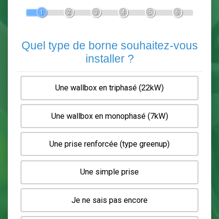
Devis Pose de borne de recha
En 5 minutes, demandez
3 devis comparatifs
electriciens
dans votre région.
Gratuit, sans pub et sans engagement.
1
2
3
4
5
6
Quel type de borne souhaitez-
installer ?
Une wallbox en triphasé (22kW)
Une wallbox en monophasé (7kW)