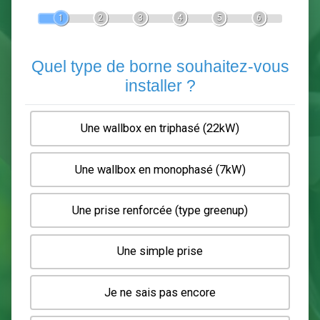
Devis Pose de borne de recha
En 5 minutes, demandez
3 devis comparatifs
electriciens
dans votre région.
Gratuit, sans pub et sans engagement.
1
2
3
4
5
6
Quel type de borne souhaitez-
installer ?
Une wallbox en triphasé (22kW)
Une wallbox en monophasé (7kW)