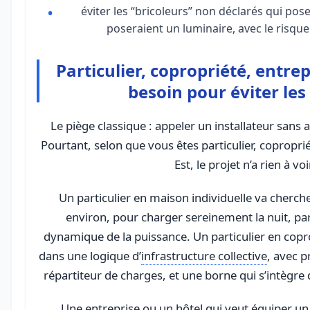
éviter les “bricoleurs” non déclarés qui po
poseraient un luminaire, avec le risque
Particulier, copropriété, entrep
besoin pour éviter les
Le piège classique : appeler un installateur sans a
Pourtant, selon que vous êtes particulier, copropr
Est, le projet n’a rien à voir
Un particulier en maison individuelle va cherc
environ, pour charger sereinement la nuit, pa
dynamique de la puissance. Un particulier en coprop
dans une logique d’
infrastructure collective
, avec 
répartiteur de charges, et une borne qui s’intègr
Une entreprise ou un hôtel qui veut équiper un