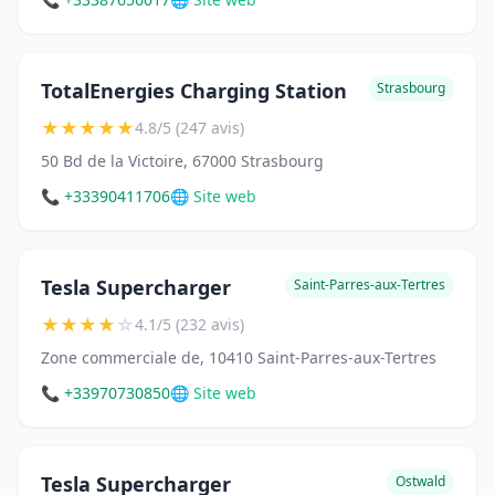
TotalEnergies Charging Station
Strasbourg
★
★
★
★
★
4.8/5 (247 avis)
50 Bd de la Victoire, 67000 Strasbourg
📞 +33390411706
🌐 Site web
Tesla Supercharger
Saint-Parres-aux-Tertres
★
★
★
★
☆
4.1/5 (232 avis)
Zone commerciale de, 10410 Saint-Parres-aux-Tertres
📞 +33970730850
🌐 Site web
Tesla Supercharger
Ostwald