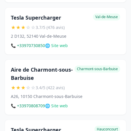
Tesla Supercharger
Val-de-Meuse
★
★
★
☆
☆
3.7/5 (476 avis)
2 D132, 52140 Val-de-Meuse
📞 +33970730850
🌐 Site web
Aire de Charmont-sous-
Charmont-sous-Barbuise
Barbuise
★
★
★
☆
☆
3.4/5 (422 avis)
A26, 10150 Charmont-sous-Barbuise
📞 +33970808709
🌐 Site web
Tesla Supercharger
Hauconcourt