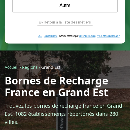
Une prise renforcée (type greenup)
Une simple prise
Je ne sais pas encore
Autre
Accueil
›
Régions
›
Grand Est
Bornes de Recharge
Retour à la liste des métiers
France en Grand Est
CGU
-
Confidentialité
- Service proposé par
ViteUnDevis.com
-
Vous êtes
Trouvez les bornes de recharge france en Grand
Est. 1082 établissements répertoriés dans 280
villes.