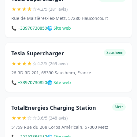
★
★
★
★
☆
4.2/5 (281 avis)
Rue de Maizières-les-Metz, 57280 Hauconcourt
📞 +33970730850
🌐 Site web
Tesla Supercharger
Sausheim
★
★
★
★
☆
4.2/5 (269 avis)
26 RD RD 201, 68390 Sausheim, France
📞 +33970730850
🌐 Site web
TotalEnergies Charging Station
Metz
★
★
★
☆
☆
3.6/5 (248 avis)
51/59 Rue du 20e Corps Américain, 57000 Metz
📞 +33387656017
🌐 Site web