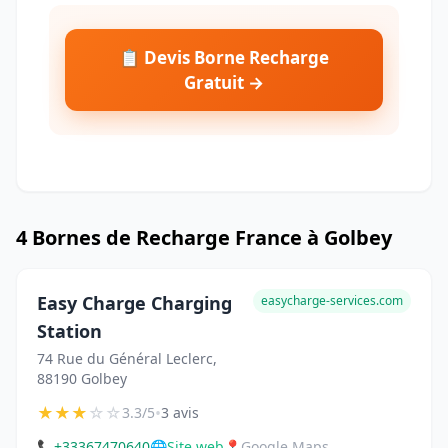
📋 Devis Borne Recharge
Gratuit →
4 Bornes de Recharge France à Golbey
Easy Charge Charging
easycharge-services.com
Station
74 Rue du Général Leclerc,
88190 Golbey
★
★
★
☆
☆
•
3.3/5
3 avis
📞
+33367470640
🌐
Site web
📍
Google Maps