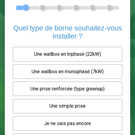
Devis Pose de borne de recha
En 5 minutes, demandez
3 devis comparatifs
electriciens
dans votre région.
Gratuit, sans pub et sans engagement.
1
2
3
4
5
6
Quel type de borne souhaitez-
installer ?
Une wallbox en triphasé (22kW)
Une wallbox en monophasé (7kW)