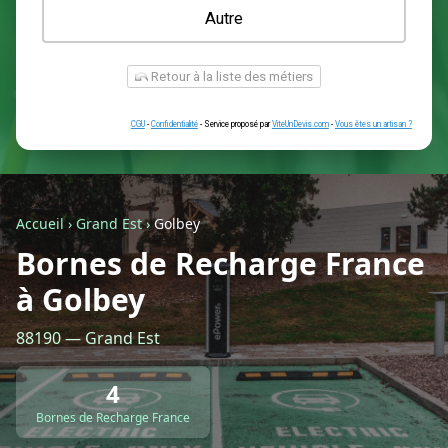
Une prise renforcée (type greenup)
Une simple prise
Je ne sais pas encore
Autre
Accueil
›
Grand Est
›
Golbey
Bornes de Recharge France
à Golbey
Retour à la liste des métiers
88190 — Grand Est
CGU
-
Confidentialité
- Service proposé par
ViteUnDevis.com
-
Vous êtes
4
Bornes de Recharge France