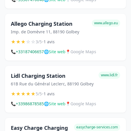
Allego Charging Station
www.allego.eu
Imp. de Domèvre 11, 88190 Golbey
★
★
★
☆
☆
•
3/5
1 avis
📞
+33187406657
🌐
Site web
📍
Google Maps
Lidl Charging Station
www.lidl.fr
61B Rue du Général Leclerc, 88190 Golbey
★
★
★
★
★
•
5/5
1 avis
📞
+33986878585
🌐
Site web
📍
Google Maps
Easy Charge Charging
easycharge-services.com