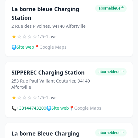
La borne bleue Charging
labornebleue.fr
Station
2 Rue des Pivoines, 94140 Alfortville
★
☆
☆
☆
☆
•
1/5
1 avis
🌐
Site web
📍
Google Maps
SIPPEREC Charging Station
labornebleue.fr
253 Rue Paul Vaillant Couturier, 94140
Alfortville
★
☆
☆
☆
☆
•
1/5
1 avis
📞
+33144743200
🌐
Site web
📍
Google Maps
La borne Bleue Charging
labornebleue.fr