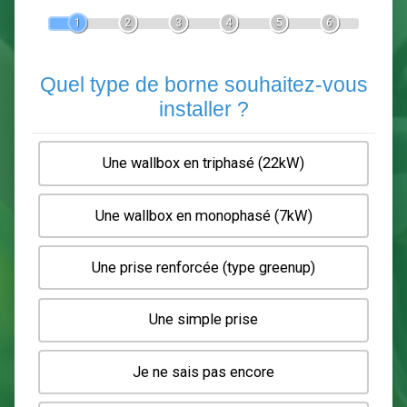
Devis Pose de borne de recha
En 5 minutes, demandez
3 devis comparatifs
electriciens
dans votre région.
Gratuit, sans pub et sans engagement.
1
2
3
4
5
6
Quel type de borne souhaitez-
installer ?
Une wallbox en triphasé (22kW)
Une wallbox en monophasé (7kW)