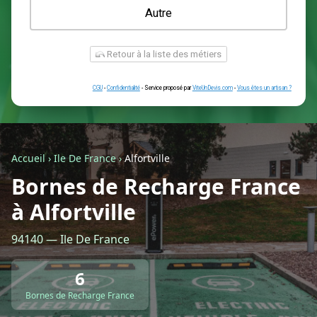
Une prise renforcée (type greenup)
Une simple prise
Je ne sais pas encore
Autre
Accueil
›
Ile De France
›
Alfortville
Bornes de Recharge France
à Alfortville
Retour à la liste des métiers
94140 — Ile De France
CGU
-
Confidentialité
- Service proposé par
ViteUnDevis.com
-
Vous êtes
6
Bornes de Recharge France