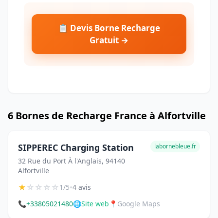
📋 Devis Borne Recharge
Gratuit →
6 Bornes de Recharge France à Alfortville
SIPPEREC Charging Station
labornebleue.fr
32 Rue du Port À l'Anglais, 94140
Alfortville
★
☆
☆
☆
☆
•
1/5
4 avis
📞
+33805021480
🌐
Site web
📍
Google Maps