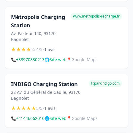
Métropolis Charging
www.metropolis-recharge.fr
Station
Av. Pasteur 140, 93170
Bagnolet
★
★
★
★
☆
•
4/5
1 avis
📞
+33970830213
🌐
Site web
📍
Google Maps
INDIGO Charging Station
fr.parkindigo.com
28 Av. du Général de Gaulle, 93170
Bagnolet
★
★
★
★
★
•
5/5
1 avis
📞
+41446662010
🌐
Site web
📍
Google Maps