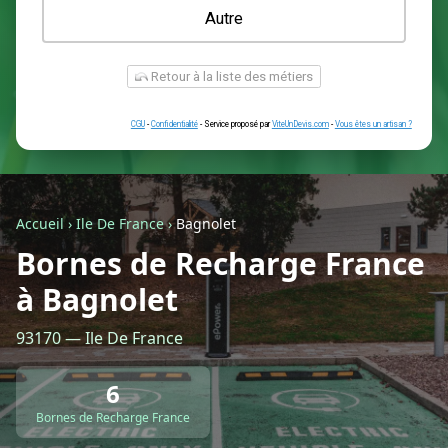
Une prise renforcée (type greenup)
Une simple prise
Je ne sais pas encore
Autre
Accueil
›
Ile De France
›
Bagnolet
Bornes de Recharge France
à Bagnolet
Retour à la liste des métiers
93170 — Ile De France
CGU
-
Confidentialité
- Service proposé par
ViteUnDevis.com
-
Vous êtes
6
Bornes de Recharge France