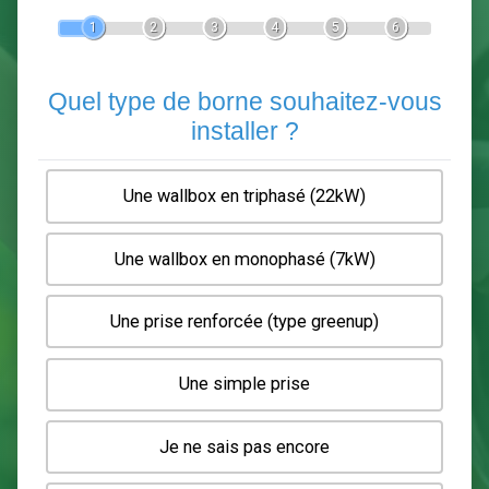
Devis Pose de borne de recha
En 5 minutes, demandez
3 devis comparatifs
electriciens
dans votre région.
Gratuit, sans pub et sans engagement.
1
2
3
4
5
6
Quel type de borne souhaitez-
installer ?
Une wallbox en triphasé (22kW)
Une wallbox en monophasé (7kW)