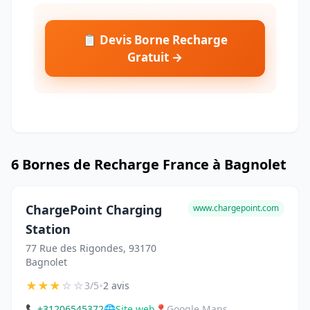
📋 Devis Borne Recharge
Gratuit →
6 Bornes de Recharge France à Bagnolet
ChargePoint Charging
www.chargepoint.com
Station
77 Rue des Rigondes, 93170
Bagnolet
★
★
★
☆
☆
•
3/5
2 avis
📞
+31206545372
🌐
Site web
📍
Google Maps