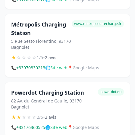
Métropolis Charging
www.metropolis-recharge.fr
Station
5 Rue Sesto Fiorentino, 93170
Bagnolet
★
☆
☆
☆
☆
•
1/5
2 avis
📞
+33970830213
🌐
Site web
📍
Google Maps
Powerdot Charging Station
powerdot.eu
82 Av. du Général de Gaulle, 93170
Bagnolet
★
★
☆
☆
☆
•
2/5
2 avis
📞
+33176360525
🌐
Site web
📍
Google Maps