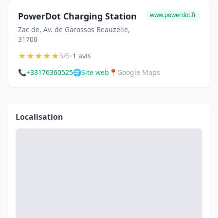
PowerDot Charging Station
www.powerdot.fr
Zac de, Av. de Garossos Beauzelle,
31700
★
★
★
★
★
•
5/5
1 avis
📞
+33176360525
🌐
Site web
📍
Google Maps
Localisation