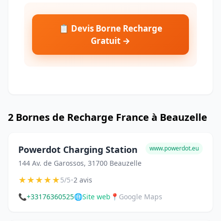
📋 Devis Borne Recharge
Gratuit →
2 Bornes de Recharge France à Beauzelle
Powerdot Charging Station
www.powerdot.eu
144 Av. de Garossos, 31700 Beauzelle
★
★
★
★
★
•
5/5
2 avis
📞
+33176360525
🌐
Site web
📍
Google Maps