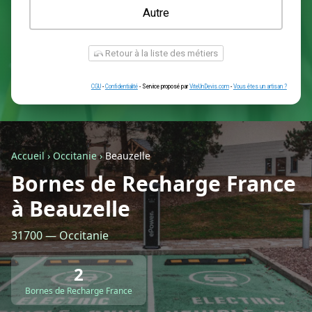
Une prise renforcée (type greenup)
Une simple prise
Je ne sais pas encore
Autre
Accueil
›
Occitanie
›
Beauzelle
Bornes de Recharge France
à Beauzelle
Retour à la liste des métiers
31700 — Occitanie
CGU
-
Confidentialité
- Service proposé par
ViteUnDevis.com
-
Vous êtes
2
Bornes de Recharge France