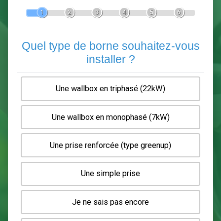
Devis Pose de borne de recha
En 5 minutes, demandez
3 devis comparatifs
electriciens
dans votre région.
Gratuit, sans pub et sans engagement.
1
2
3
4
5
6
Quel type de borne souhaitez-
installer ?
Une wallbox en triphasé (22kW)
Une wallbox en monophasé (7kW)