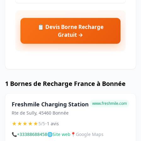
📋 Devis Borne Recharge
Gratuit →
1 Bornes de Recharge France à Bonnée
Freshmile Charging Station
www.freshmile.com
Rte de Sully, 45460 Bonnée
★
★
★
★
★
•
5/5
1 avis
📞
+33388688458
🌐
Site web
📍
Google Maps