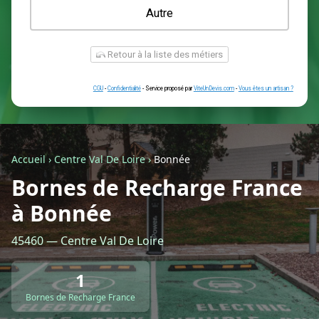
Une prise renforcée (type greenup)
Une simple prise
Je ne sais pas encore
Autre
Accueil
›
Centre Val De Loire
›
Bonnée
Bornes de Recharge France
à Bonnée
Retour à la liste des métiers
45460 — Centre Val De Loire
CGU
-
Confidentialité
- Service proposé par
ViteUnDevis.com
-
Vous êtes
1
Bornes de Recharge France