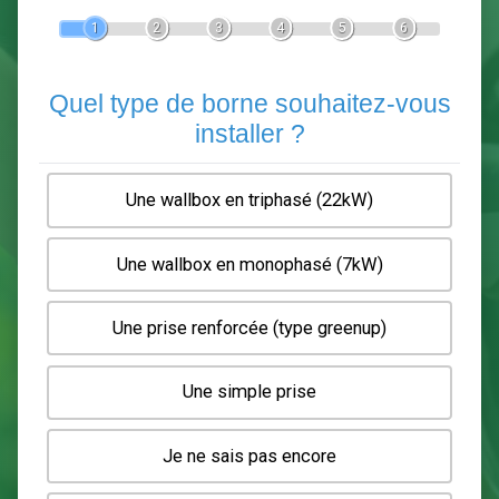
Devis Pose de borne de recha
En 5 minutes, demandez
3 devis comparatifs
electriciens
dans votre région.
Gratuit, sans pub et sans engagement.
1
2
3
4
5
6
Quel type de borne souhaitez-
installer ?
Une wallbox en triphasé (22kW)
Une wallbox en monophasé (7kW)