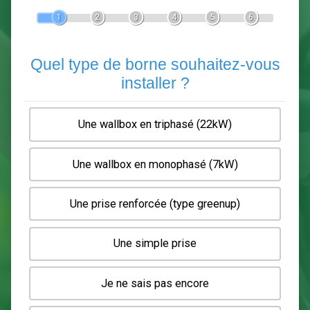
Devis Pose de borne de recha
En 5 minutes, demandez
3 devis comparatifs
electriciens
dans votre région.
Gratuit, sans pub et sans engagement.
1
2
3
4
5
6
Quel type de borne souhaitez-
installer ?
Une wallbox en triphasé (22kW)
Une wallbox en monophasé (7kW)