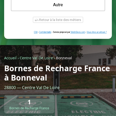
Une prise renforcée (type greenup)
Une simple prise
Je ne sais pas encore
Autre
Accueil
›
Centre Val De Loire
›
Bonneval
Bornes de Recharge France
à Bonneval
Retour à la liste des métiers
28800 — Centre Val De Loire
CGU
-
Confidentialité
- Service proposé par
ViteUnDevis.com
-
Vous êtes
1
Bornes de Recharge France