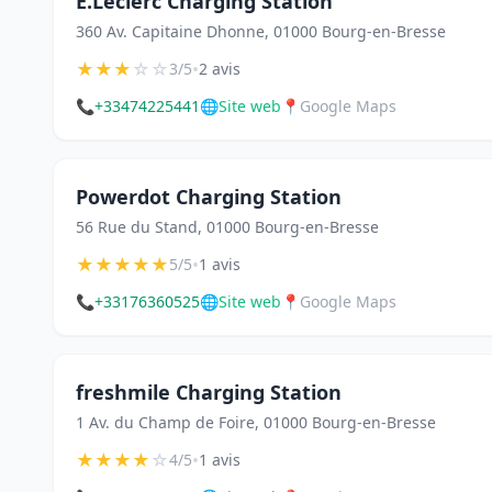
E.Leclerc Charging Station
360 Av. Capitaine Dhonne, 01000 Bourg-en-Bresse
★
★
★
☆
☆
•
3/5
2 avis
📞
+33474225441
🌐
Site web
📍
Google Maps
Powerdot Charging Station
56 Rue du Stand, 01000 Bourg-en-Bresse
★
★
★
★
★
•
5/5
1 avis
📞
+33176360525
🌐
Site web
📍
Google Maps
freshmile Charging Station
1 Av. du Champ de Foire, 01000 Bourg-en-Bresse
★
★
★
★
☆
•
4/5
1 avis