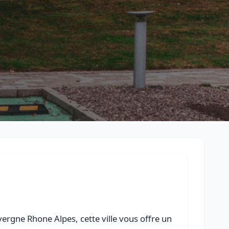
Retour à la liste des métiers
CGU
-
Confidentialité
- Service proposé par
ViteUnDevis.com
-
Vous 
ergne Rhone Alpes, cette ville vous offre un