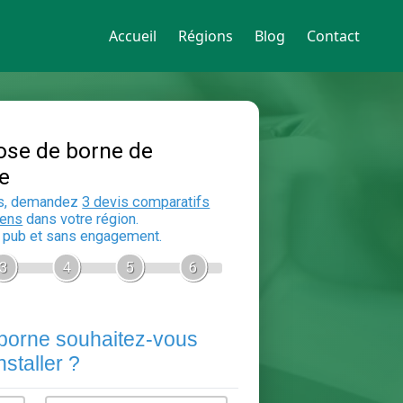
Accueil
Régions
Blog
Contact
Devis Pose de borne de
recharge
En 5 minutes, demandez
3 devis compara
aux
electriciens
dans votre région.
Gratuit, sans pub et sans engagement.
1
2
3
4
5