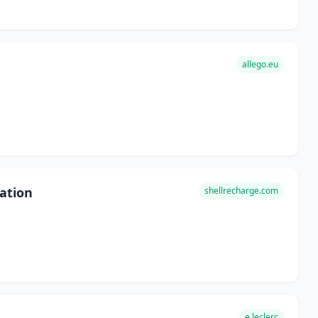
allego.eu
ation
shellrecharge.com
e.leclerc