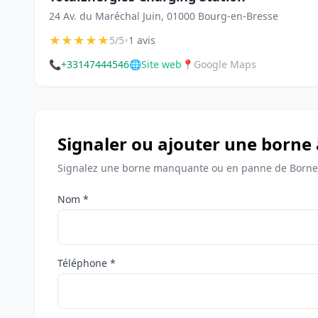
24 Av. du Maréchal Juin, 01000 Bourg-en-Bresse
★
★
★
★
★
•
5/5
1 avis
📞
+33147444546
🌐
Site web
📍
Google Maps
Signaler ou ajouter une borne
Signalez une borne manquante ou en panne de Bornes
Nom *
Téléphone *