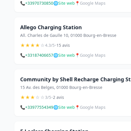
📞
+33970730850
🌐
Site web
📍
Google Maps
Allego Charging Station
All. Charles de Gaulle 10, 01000 Bourg-en-Bresse
★
★
★
★
☆
•
4.3/5
15 avis
📞
+33187406657
🌐
Site web
📍
Google Maps
Community by Shell Recharge Charging St
15 Av. des Belges, 01000 Bourg-en-Bresse
★
★
★
☆
☆
•
3/5
2 avis
📞
+33977554349
🌐
Site web
📍
Google Maps