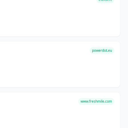
powerdot.eu
www.freshmile.com