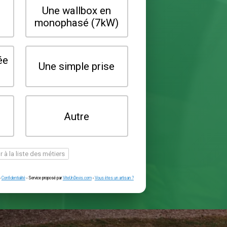
Quel type de borne souhaitez-vo
installer ?
Une wallbox en
Une wallbox 
triphasé (22kW)
monophasé (7
Une prise renforcée
Une simple pr
(type greenup)
Je ne sais pas
Autre
encore