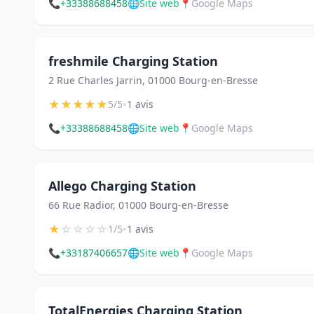
📞
+33388688458
🌐
Site web
📍
Google Maps
freshmile Charging Station
2 Rue Charles Jarrin, 01000 Bourg-en-Bresse
★
★
★
★
★
•
5/5
1 avis
📞
+33388688458
🌐
Site web
📍
Google Maps
Allego Charging Station
66 Rue Radior, 01000 Bourg-en-Bresse
★
☆
☆
☆
☆
•
1/5
1 avis
📞
+33187406657
🌐
Site web
📍
Google Maps
TotalEnergies Charging Station