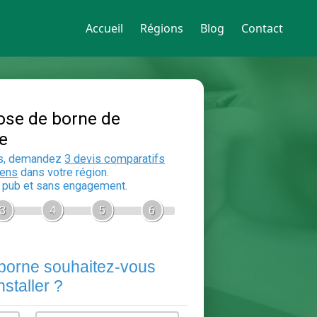
Accueil
Régions
Blog
Contact
Devis Pose de borne de
recharge
En 5 minutes, demandez
3 devis compara
aux
electriciens
dans votre région.
Gratuit, sans pub et sans engagement.
1
2
3
4
5