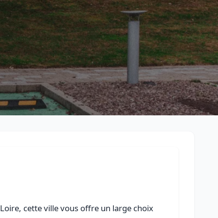
Retour à la liste des métiers
CGU
-
Confidentialité
- Service proposé par
ViteUnDevis.com
-
Vous 
ire, cette ville vous offre un large choix