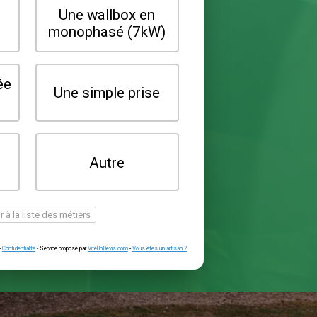
Quel type de borne souhaitez-vo
installer ?
Une wallbox en
Une wallbox 
triphasé (22kW)
monophasé (7
Une prise renforcée
Une simple pr
(type greenup)
Je ne sais pas
Autre
encore