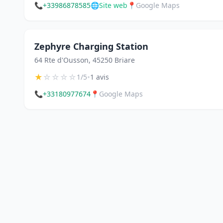
📞
+33986878585
🌐
Site web
📍
Google Maps
Zephyre Charging Station
64 Rte d'Ousson, 45250 Briare
★
☆
☆
☆
☆
•
1/5
1 avis
📞
+33180977674
📍
Google Maps