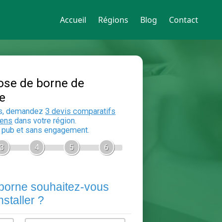
Accueil
Régions
Blog
Contact
Devis Pose de borne de
recharge
En 5 minutes, demandez
3 devis compara
aux
electriciens
dans votre région.
Gratuit, sans pub et sans engagement.
1
2
3
4
5