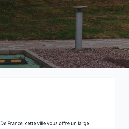
Retour à la liste des métiers
CGU
-
Confidentialité
- Service proposé par
ViteUnDevis.com
-
Vous 
De France, cette ville vous offre un large