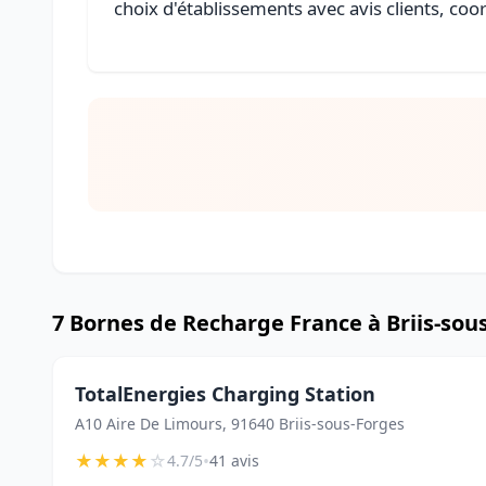
choix d'établissements avec avis clients, coo
7 Bornes de Recharge France à Briis-sou
TotalEnergies Charging Station
A10 Aire De Limours, 91640 Briis-sous-Forges
★
★
★
★
☆
•
4.7/5
41 avis