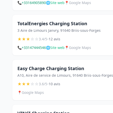
📞
+33164905890
🌐
Site web
📍
Google Maps
TotalEnergies Charging Station
3 Aire de Limours Janvry, 91640 Briis-sous-Forges
★
★
★
☆
☆
•
3.4/5
12 avis
📞
+33147444546
🌐
Site web
📍
Google Maps
Easy Charge Charging Station
A10, Aire de service de Limours, 91640 Briis-sous-Forges
★
★
★
☆
☆
•
3.6/5
10 avis
📍
Google Maps