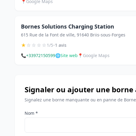
📍
Google Maps
Bornes Solutions Charging Station
615 Rue de la Font de ville, 91640 Briis-sous-Forges
★
☆
☆
☆
☆
•
1/5
1 avis
📞
+33972150599
🌐
Site web
📍
Google Maps
Signaler ou ajouter une borne 
Signalez une borne manquante ou en panne de Bornes 
Nom *