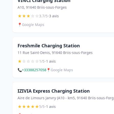
VINCI Charging Station
A10, 91640 Briis-sous-Forges
★
★
★
☆
☆
•
3.7/5
3 avis
📍
Google Maps
Freshmile Charging Station
11 Rue Saint-Denis, 91640 Briis-sous-Forges
★
☆
☆
☆
☆
•
1/5
1 avis
📞
+33388257058
📍
Google Maps
IZIVIA Express Charging Station
Aire de Limours Janvry (A10 - km5, 91640 Briis-sous-For
★
★
★
★
★
•
5/5
1 avis