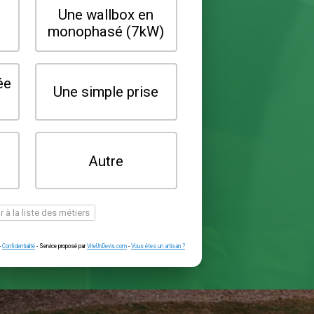
Quel type de borne souhaitez-vo
installer ?
Une wallbox en
Une wallbox 
triphasé (22kW)
monophasé (7
Une prise renforcée
Une simple pr
(type greenup)
Je ne sais pas
Autre
encore