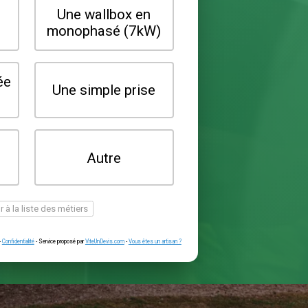
Quel type de borne souhaitez-vo
installer ?
Une wallbox en
Une wallbox 
triphasé (22kW)
monophasé (7
Une prise renforcée
Une simple pr
(type greenup)
Je ne sais pas
Autre
encore