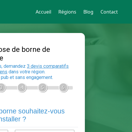
Accueil
Régions
Blog
Contact
Devis Pose de borne de
recharge
En 5 minutes, demandez
3 devis compara
aux
electriciens
dans votre région.
Gratuit, sans pub et sans engagement.
1
2
3
4
5