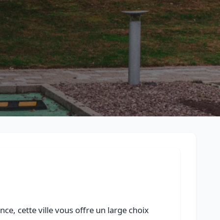
Retour à la liste des métiers
CGU
-
Confidentialité
- Service proposé par
ViteUnDevis.com
-
Vous 
e, cette ville vous offre un large choix