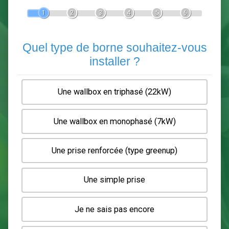
Devis Pose de borne de recha
En 5 minutes, demandez
3 devis comparatifs
electriciens
dans votre région.
Gratuit, sans pub et sans engagement.
1
2
3
4
5
6
Quel type de borne souhaitez-
installer ?
Une wallbox en triphasé (22kW)
Une wallbox en monophasé (7kW)