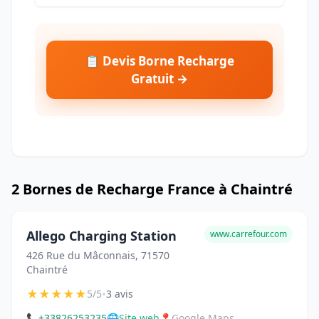
📋 Devis Borne Recharge
Gratuit →
2 Bornes de Recharge France à Chaintré
Allego Charging Station
www.carrefour.com
426 Rue du Mâconnais, 71570
Chaintré
★
★
★
★
★
•
5/5
3 avis
📞
+33826253235
🌐
Site web
📍
Google Maps