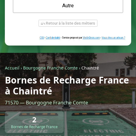
Une prise renforcée (type greenup)
Une simple prise
Je ne sais pas encore
Autre
Accueil
›
Bourgogne Franche Comte
›
Chaintré
Bornes de Recharge France
à Chaintré
Retour à la liste des métiers
71570 — Bourgogne Franche Comte
CGU
-
Confidentialité
- Service proposé par
ViteUnDevis.com
-
Vous êtes
2
Bornes de Recharge France