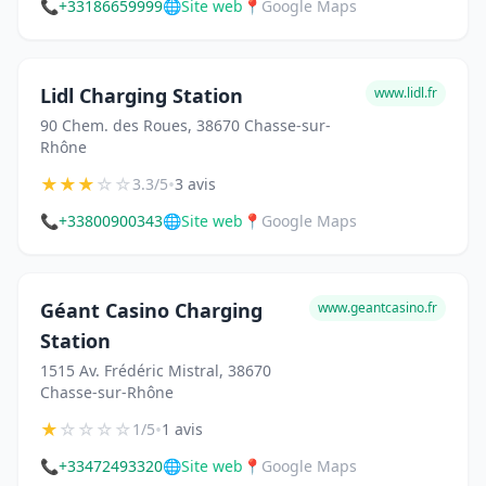
📞
+33186659999
🌐
Site web
📍
Google Maps
Lidl Charging Station
www.lidl.fr
90 Chem. des Roues, 38670 Chasse-sur-
Rhône
★
★
★
☆
☆
•
3.3/5
3 avis
📞
+33800900343
🌐
Site web
📍
Google Maps
Géant Casino Charging
www.geantcasino.fr
Station
1515 Av. Frédéric Mistral, 38670
Chasse-sur-Rhône
★
☆
☆
☆
☆
•
1/5
1 avis
📞
+33472493320
🌐
Site web
📍
Google Maps