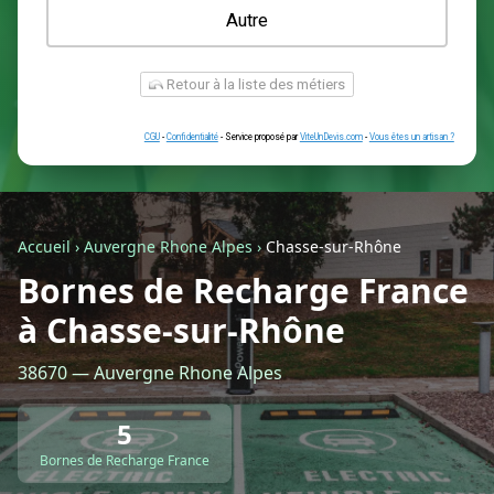
Une prise renforcée (type greenup)
Une simple prise
Je ne sais pas encore
Autre
Accueil
›
Auvergne Rhone Alpes
›
Chasse-sur-Rhône
Bornes de Recharge France
à Chasse-sur-Rhône
Retour à la liste des métiers
38670 — Auvergne Rhone Alpes
CGU
-
Confidentialité
- Service proposé par
ViteUnDevis.com
-
Vous êtes
5
Bornes de Recharge France