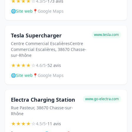
★
★
★
★
☆
•
4.3/5
173 avis
🌐
Site web
📍
Google Maps
Tesla Supercharger
www.tesla.com
Centre Commercial EscalièresCentre
Commercial Escalières, 38670 Chasse-
sur-Rhône
★
★
★
★
☆
•
4.6/5
52 avis
🌐
Site web
📍
Google Maps
Electra Charging Station
www.go-electra.com
Rue Pasteur, 38670 Chasse-sur-
Rhône
★
★
★
★
☆
•
4.5/5
11 avis