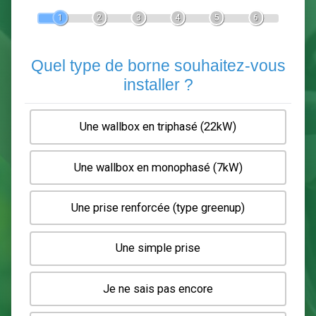
Devis Pose de borne de recha
En 5 minutes, demandez
3 devis comparatifs
electriciens
dans votre région.
Gratuit, sans pub et sans engagement.
1
2
3
4
5
6
Quel type de borne souhaitez-
installer ?
Une wallbox en triphasé (22kW)
Une wallbox en monophasé (7kW)