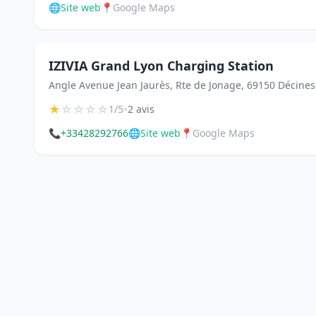
🌐
Site web
📍
Google Maps
IZIVIA Grand Lyon Charging Station
Angle Avenue Jean Jaurès, Rte de Jonage, 69150 Décine
★
☆
☆
☆
☆
•
1/5
2 avis
📞
+33428292766
🌐
Site web
📍
Google Maps