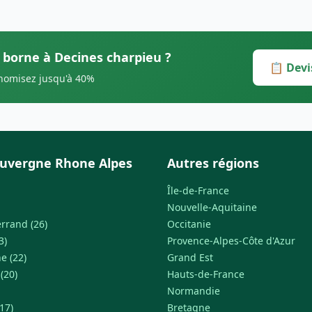
s borne à Decines charpieu ?
📋 Devi
onomisez jusqu'à 40%
uvergne Rhone Alpes
Autres régions
Île-de-France
Nouvelle-Aquitaine
rrand (26)
Occitanie
3)
Provence-Alpes-Côte d'Azur
e (22)
Grand Est
 (20)
Hauts-de-France
Normandie
17)
Bretagne