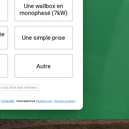
Quel type de borne souhaitez-vo
installer ?
Une wallbox en
Une wallbox 
triphasé (22kW)
monophasé (7
Une prise renforcée
Une simple pr
(type greenup)
Je ne sais pas
Autre
encore