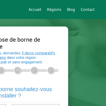
Accueil
Régions
Blog
Contact
Devis Pose de borne de
recharge
En 5 minutes, demandez
3 devis compara
aux
electriciens
dans votre région.
Gratuit, sans pub et sans engagement.
1
2
3
4
5