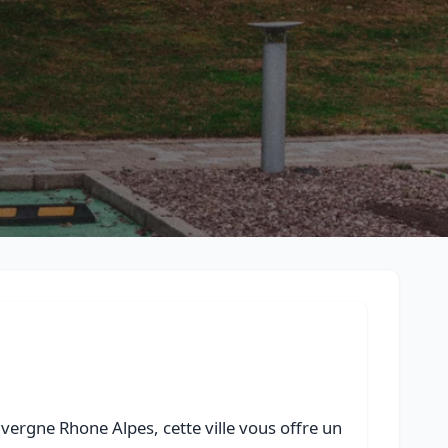
Retour à la liste des métiers
CGU
-
Confidentialité
- Service proposé par
ViteUnDevis.com
-
Vous 
vergne Rhone Alpes, cette ville vous offre un