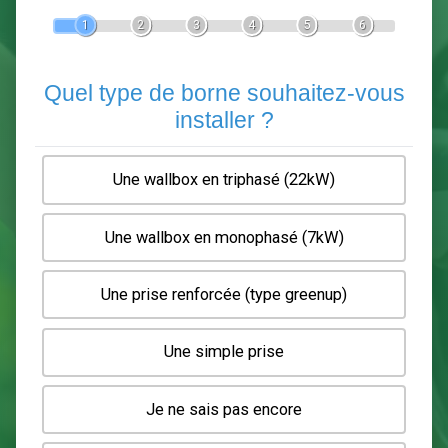
Devis Pose de borne de recha
En 5 minutes, demandez
3 devis comparatifs
electriciens
dans votre région.
Gratuit, sans pub et sans engagement.
1
2
3
4
5
6
Quel type de borne souhaitez-
installer ?
Une wallbox en triphasé (22kW)
Une wallbox en monophasé (7kW)