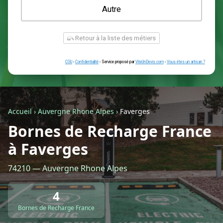
Une prise renforcée (type greenup)
Une simple prise
Je ne sais pas encore
Autre
Accueil
›
Auvergne Rhone Alpes
›
Faverges
Bornes de Recharge France
à Faverges
Retour à la liste des métiers
74210 — Auvergne Rhone Alpes
CGU
-
Confidentialité
- Service proposé par
ViteUnDevis.com
-
Vous êtes
4
Bornes de Recharge France