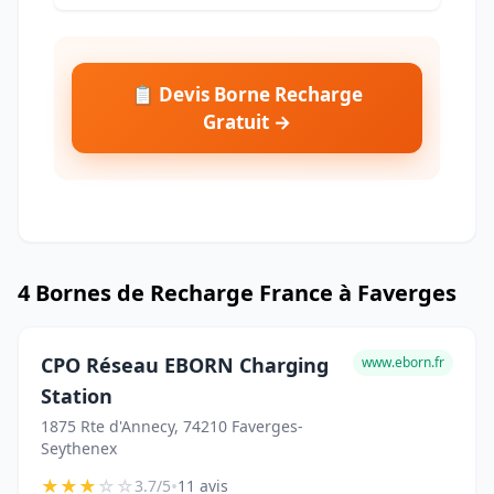
📋 Devis Borne Recharge
Gratuit →
4 Bornes de Recharge France à Faverges
CPO Réseau EBORN Charging
www.eborn.fr
Station
1875 Rte d'Annecy, 74210 Faverges-
Seythenex
★
★
★
☆
☆
•
3.7/5
11 avis