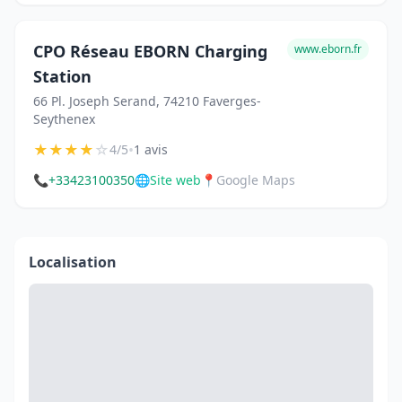
CPO Réseau EBORN Charging
www.eborn.fr
Station
66 Pl. Joseph Serand, 74210 Faverges-
Seythenex
★
★
★
★
☆
•
4/5
1 avis
📞
+33423100350
🌐
Site web
📍
Google Maps
Localisation