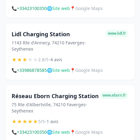
📞
+33423100350
🌐
Site web
📍
Google Maps
Lidl Charging Station
www.lidl.fr
1143 Rte d'Annecy, 74210 Faverges-
Seythenex
★
★
★
☆
☆
•
2.8/5
4 avis
📞
+33986878585
🌐
Site web
📍
Google Maps
Réseau Eborn Charging Station
www.eborn.fr
75 Rte d'Albertville, 74210 Faverges-
Seythenex
★
★
★
★
★
•
5/5
1 avis
📞
+33423100350
🌐
Site web
📍
Google Maps