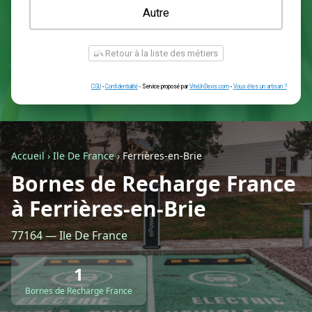
Une prise renforcée (type greenup)
Une simple prise
Je ne sais pas encore
Autre
Accueil
›
Ile De France
›
Ferrières-en-Brie
Bornes de Recharge France
à Ferrières-en-Brie
Retour à la liste des métiers
77164 — Ile De France
CGU
-
Confidentialité
- Service proposé par
ViteUnDevis.com
-
Vous êtes
1
Bornes de Recharge France