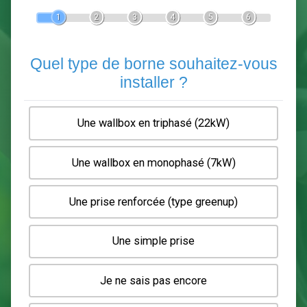
Devis Pose de borne de recha
En 5 minutes, demandez
3 devis comparatifs
electriciens
dans votre région.
Gratuit, sans pub et sans engagement.
1
2
3
4
5
6
Quel type de borne souhaitez-
installer ?
Une wallbox en triphasé (22kW)
Une wallbox en monophasé (7kW)