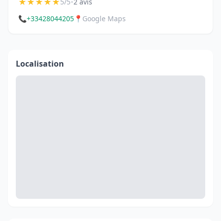
★
★
★
★
★
•
5/5
2 avis
📞
+33428044205
📍
Google Maps
Localisation