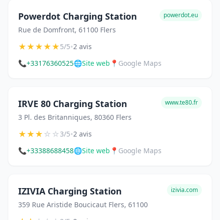
Powerdot Charging Station
powerdot.eu
Rue de Domfront, 61100 Flers
★
★
★
★
★
•
5/5
2 avis
📞
+33176360525
🌐
Site web
📍
Google Maps
IRVE 80 Charging Station
www.te80.fr
3 Pl. des Britanniques, 80360 Flers
★
★
★
☆
☆
•
3/5
2 avis
📞
+33388688458
🌐
Site web
📍
Google Maps
IZIVIA Charging Station
izivia.com
359 Rue Aristide Boucicaut Flers, 61100