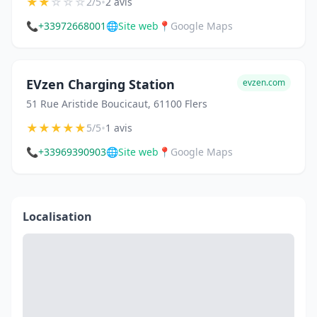
★
★
☆
☆
☆
•
2/5
2 avis
📞
+33972668001
🌐
Site web
📍
Google Maps
EVzen Charging Station
evzen.com
51 Rue Aristide Boucicaut, 61100 Flers
★
★
★
★
★
•
5/5
1 avis
📞
+33969390903
🌐
Site web
📍
Google Maps
Localisation