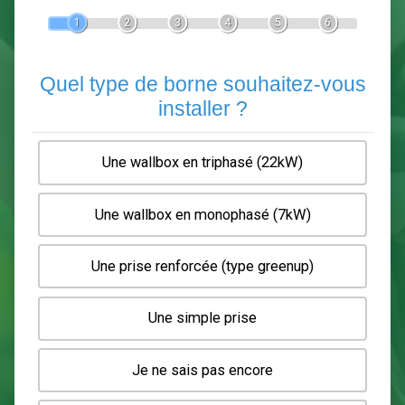
Devis Pose de borne de recha
En 5 minutes, demandez
3 devis comparatifs
electriciens
dans votre région.
Gratuit, sans pub et sans engagement.
1
2
3
4
5
6
Quel type de borne souhaitez-
installer ?
Une wallbox en triphasé (22kW)
Une wallbox en monophasé (7kW)