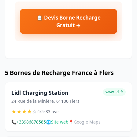
📋 Devis Borne Recharge
Gratuit →
5 Bornes de Recharge France à Flers
Lidl Charging Station
www.lidl.fr
24 Rue de la Minière, 61100 Flers
★
★
★
★
☆
•
4/5
33 avis
📞
+33986878585
🌐
Site web
📍
Google Maps