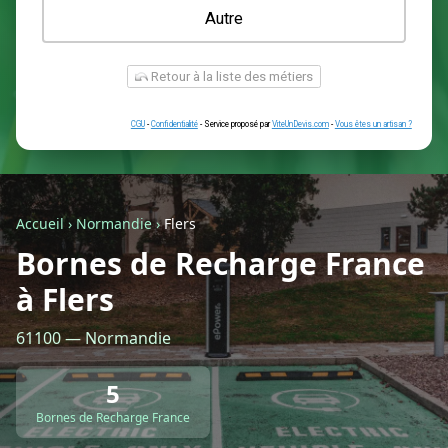
Une prise renforcée (type greenup)
Une simple prise
Je ne sais pas encore
Autre
Accueil
›
Normandie
›
Flers
Bornes de Recharge France
à Flers
Retour à la liste des métiers
61100 — Normandie
CGU
-
Confidentialité
- Service proposé par
ViteUnDevis.com
-
Vous êtes
5
Bornes de Recharge France