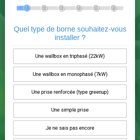
Devis Pose de borne de recha
En 5 minutes, demandez
3 devis comparatifs
electriciens
dans votre région.
Gratuit, sans pub et sans engagement.
1
2
3
4
5
6
Quel type de borne souhaitez-
installer ?
Une wallbox en triphasé (22kW)
Une wallbox en monophasé (7kW)