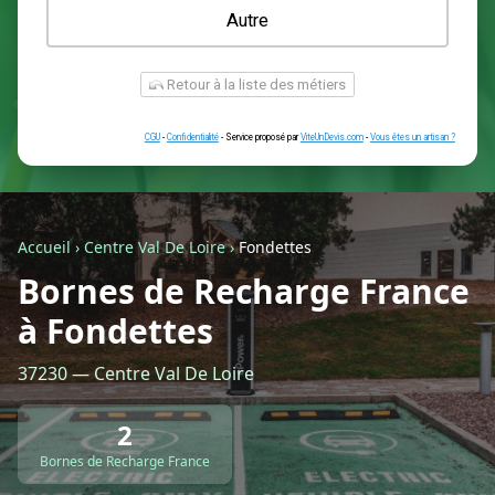
Une prise renforcée (type greenup)
Une simple prise
Je ne sais pas encore
Autre
Accueil
›
Centre Val De Loire
›
Fondettes
Bornes de Recharge France
à Fondettes
Retour à la liste des métiers
37230 — Centre Val De Loire
CGU
-
Confidentialité
- Service proposé par
ViteUnDevis.com
-
Vous êtes
2
Bornes de Recharge France