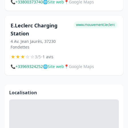
📞
+33800373740
🌐
Site web
📍
Google Maps
E.Leclerc Charging
www.mouvement.leclerc
Station
4 Av. Jean Jaurès, 37230
Fondettes
★
★
★
☆
☆
•
3/5
1 avis
📞
+33969324252
🌐
Site web
📍
Google Maps
Localisation