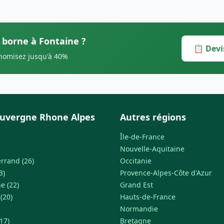
s borne à Fontaine ?
📋 Devi
onomisez jusqu'à 40%
uvergne Rhone Alpes
Autres régions
Île-de-France
Nouvelle-Aquitaine
rrand (26)
Occitanie
3)
Provence-Alpes-Côte d'Azur
e (22)
Grand Est
 (20)
Hauts-de-France
Normandie
17)
Bretagne