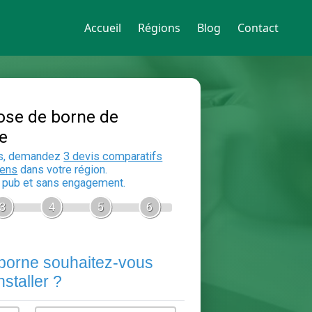
Accueil
Régions
Blog
Contact
Devis Pose de borne de
recharge
En 5 minutes, demandez
3 devis compara
aux
electriciens
dans votre région.
Gratuit, sans pub et sans engagement.
1
2
3
4
5