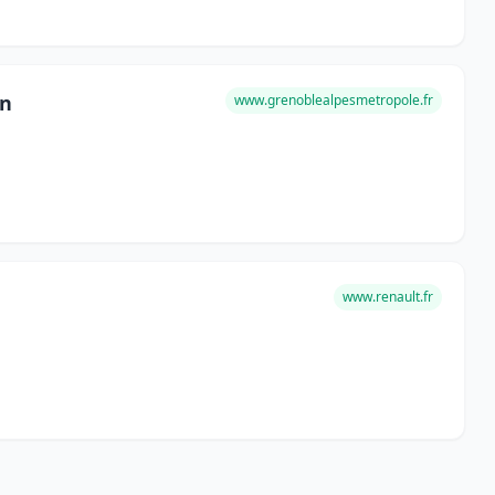
on
www.grenoblealpesmetropole.fr
www.renault.fr