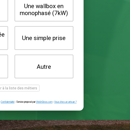
Quel type de borne souhaitez-vo
installer ?
Une wallbox en
Une wallbox 
triphasé (22kW)
monophasé (7
Une prise renforcée
Une simple pr
(type greenup)
Je ne sais pas
Autre
encore