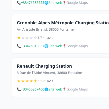
📞
+33476535555
🌐
Site web
📍
Google Maps
Grenoble-Alpes Métropole Charging Stati
Av. Aristide Briand, 38600 Fontaine
★
☆
☆
☆
☆
•
1/5
1 avis
📞
+33476019837
🌐
Site web
📍
Google Maps
Renault Charging Station
3 Rue de l'Abbé Vincent, 38600 Fontaine
★
★
★
★
★
•
5/5
1 avis
📞
+33450267400
🌐
Site web
📍
Google Maps