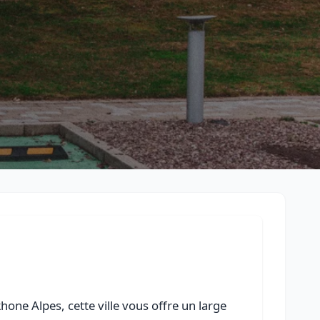
Retour à la liste des métiers
CGU
-
Confidentialité
- Service proposé par
ViteUnDevis.com
-
Vous 
one Alpes, cette ville vous offre un large