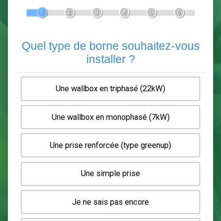
Devis Pose de borne de recha
En 5 minutes, demandez
3 devis comparatifs
electriciens
dans votre région.
Gratuit, sans pub et sans engagement.
1
2
3
4
5
6
Quel type de borne souhaitez-
installer ?
Une wallbox en triphasé (22kW)
Une wallbox en monophasé (7kW)