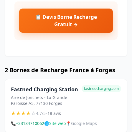
📋 Devis Borne Recharge
Gratuit →
2 Bornes de Recharge France à Forges
Fastned Charging Station
fastnedcharging.com
Aire de Jonchets - La Grande
Paroisse A5, 77130 Forges
★
★
★
★
☆
•
4.7/5
18 avis
📞
+33184710062
🌐
Site web
📍
Google Maps