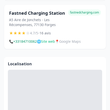
Fastned Charging Station
fastnedcharging.com
A5 Aire de Jonchets - Les
Récompenses, 77130 Forges
★
★
★
★
☆
•
4.7/5
16 avis
📞
+33184710062
🌐
Site web
📍
Google Maps
Localisation