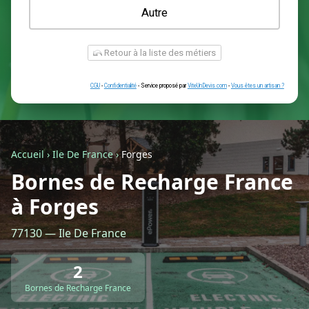
Une prise renforcée (type greenup)
Une simple prise
Je ne sais pas encore
Autre
Accueil
›
Ile De France
›
Forges
Bornes de Recharge France
à Forges
Retour à la liste des métiers
77130 — Ile De France
CGU
-
Confidentialité
- Service proposé par
ViteUnDevis.com
-
Vous êtes
2
Bornes de Recharge France