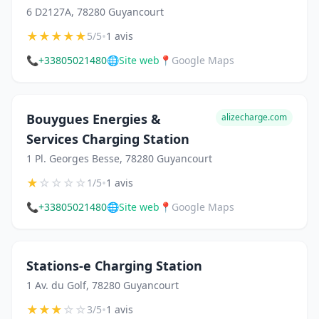
6 D2127A, 78280 Guyancourt
★
★
★
★
★
•
5/5
1 avis
📞
+33805021480
🌐
Site web
📍
Google Maps
Bouygues Energies &
alizecharge.com
Services Charging Station
1 Pl. Georges Besse, 78280 Guyancourt
★
☆
☆
☆
☆
•
1/5
1 avis
📞
+33805021480
🌐
Site web
📍
Google Maps
Stations-e Charging Station
1 Av. du Golf, 78280 Guyancourt
★
★
★
☆
☆
•
3/5
1 avis