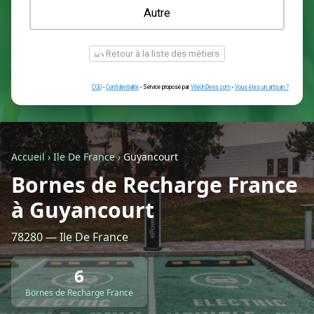
Une prise renforcée (type greenup)
Une simple prise
Je ne sais pas encore
Autre
Accueil
›
Ile De France
›
Guyancourt
Bornes de Recharge France
à Guyancourt
Retour à la liste des métiers
78280 — Ile De France
CGU
-
Confidentialité
- Service proposé par
ViteUnDevis.com
-
Vous êtes
6
Bornes de Recharge France