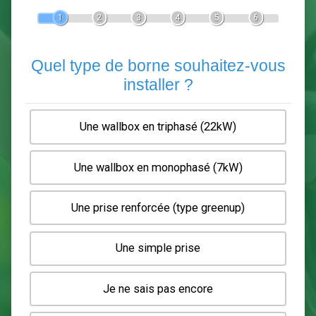
Devis Pose de borne de recha
En 5 minutes, demandez
3 devis comparatifs
electriciens
dans votre région.
Gratuit, sans pub et sans engagement.
1
2
3
4
5
6
Quel type de borne souhaitez-
installer ?
Une wallbox en triphasé (22kW)
Une wallbox en monophasé (7kW)