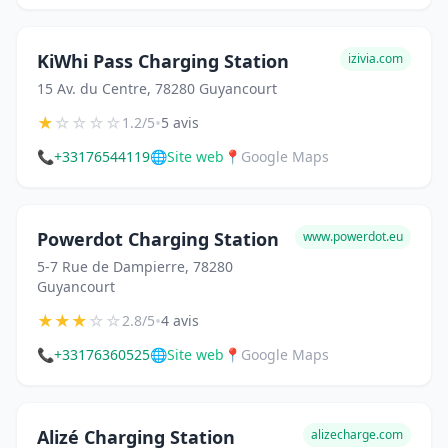
KiWhi Pass Charging Station
izivia.com
15 Av. du Centre, 78280 Guyancourt
★
☆
☆
☆
☆
•
1.2/5
5 avis
📞
+33176544119
🌐
Site web
📍
Google Maps
Powerdot Charging Station
www.powerdot.eu
5-7 Rue de Dampierre, 78280
Guyancourt
★
★
★
☆
☆
•
2.8/5
4 avis
📞
+33176360525
🌐
Site web
📍
Google Maps
Alizé Charging Station
alizecharge.com