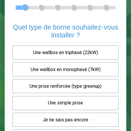
Devis Pose de borne de recha
En 5 minutes, demandez
3 devis comparatifs
electriciens
dans votre région.
Gratuit, sans pub et sans engagement.
1
2
3
4
5
6
Quel type de borne souhaitez-
installer ?
Une wallbox en triphasé (22kW)
Une wallbox en monophasé (7kW)