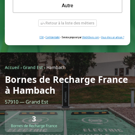
Une prise renforcée (type greenup)
Une simple prise
Je ne sais pas encore
Autre
Accueil
›
Grand Est
›
Hambach
Bornes de Recharge France
à Hambach
Retour à la liste des métiers
57910 — Grand Est
CGU
-
Confidentialité
- Service proposé par
ViteUnDevis.com
-
Vous êtes
3
Bornes de Recharge France