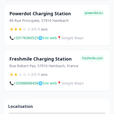
Powerdot Charging Station
powerdot.eu
89 Rue Principale, 57910 Hambach
★
★
★
☆
☆
•
3/5
1 avis
📞
+33176360525
🌐
Site web
📍
Google Maps
Freshmile Charging Station
freshmile.com
Rue Robert Pax, 57910 Hambach, France
★
★
☆
☆
☆
•
2/5
1 avis
📞
+33388688458
🌐
Site web
📍
Google Maps
Localisation