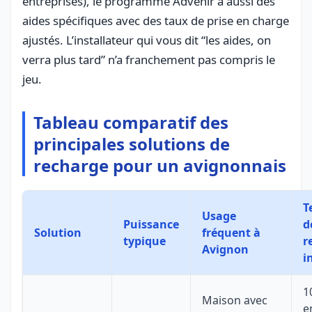
entreprises), le programme Advenir a aussi des
aides spécifiques avec des taux de prise en charge
ajustés. L’installateur qui vous dit “les aides, on
verra plus tard” n’a franchement pas compris le
jeu.
Tableau comparatif des
principales solutions de
recharge pour un avignonnais
T
Usage
Puissance
d
Solution
fréquent à
typique
r
Avignon
i
1
Maison avec
e