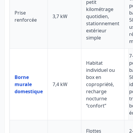
petit
p
kilométrage
Prise
b
3,7 kW
quotidien,
renforcée
5
stationnement
u
extérieur
r
simple
m
7
Habitat
p
individuel ou
b
Borne
box en
5
murale
7,4 kW
copropriété,
i
domestique
recharge
p
nocturne
t
“confort”
b
é
Flottes
2