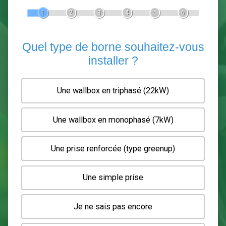
Devis Pose de borne de recha
En 5 minutes, demandez
3 devis comparatifs
electriciens
dans votre région.
Gratuit, sans pub et sans engagement.
1
2
3
4
5
6
Quel type de borne souhaitez-
installer ?
Une wallbox en triphasé (22kW)
Une wallbox en monophasé (7kW)