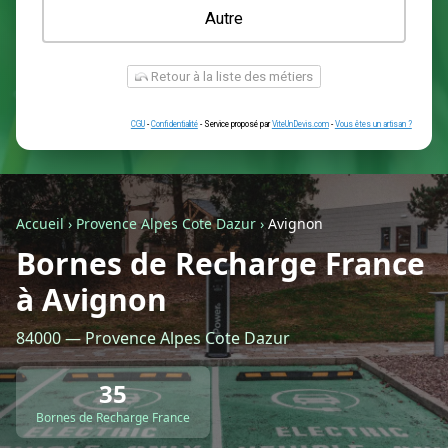
Une prise renforcée (type greenup)
Une simple prise
Je ne sais pas encore
Autre
Accueil
›
Provence Alpes Cote Dazur
›
Avignon
Bornes de Recharge France
à Avignon
Retour à la liste des métiers
84000 — Provence Alpes Cote Dazur
CGU
-
Confidentialité
- Service proposé par
ViteUnDevis.com
-
Vous êtes
35
Bornes de Recharge France