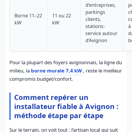
d’entreprises,
p
parkings
c
Borne 11–22
11 ou 22
clients,
c
kW
kW
stations-
à
service autour
d
d’Avignon
b
Pour la plupart des foyers avignonnais, la ligne du
milieu, la
borne murale 7,4 kW
, reste le meilleur
compromis budget/confort.
Comment repérer un
installateur fiable à Avignon :
méthode étape par étape
Sur le terrain, on voit tout : l’artisan local qui suit